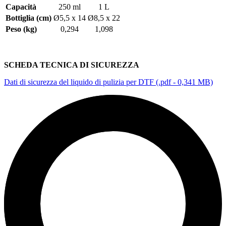
Capacità
250 ml
1 L
Bottiglia (cm)
Ø5,5 x 14
Ø8,5 x 22
Peso (kg)
0,294
1,098
SCHEDA TECNICA DI SICUREZZA
Dati di sicurezza del liquido di pulizia per DTF (.pdf - 0,341 MB)