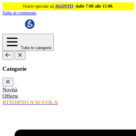
Orario speciale ad
AGOSTO
:
dalle 7:00 alle 15:00.
Salta al contenuto
Tutte le categorie
Categorie
Novità
Offerte
RITORNO A SCUOLA