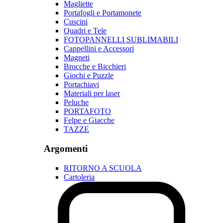
Magliette
Portafogli e Portamonete
Cuscini
Quadri e Tele
FOTOPANNELLI SUBLIMABILI
Cappellini e Accessori
Magneti
Brocche e Bicchieri
Giochi e Puzzle
Portachiavi
Materiali per laser
Peluche
PORTAFOTO
Felpe e Giacche
TAZZE
Argomenti
RITORNO A SCUOLA
Cartoleria