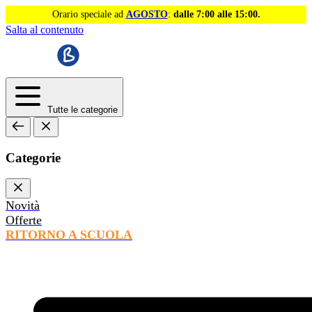
Orario speciale ad
AGOSTO
:
dalle 7:00 alle 15:00.
Salta al contenuto
Tutte le categorie
Categorie
Novità
Offerte
RITORNO A SCUOLA