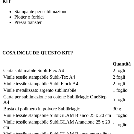
KIT
Stampante per sublimazione
Plotter o forbici
Pressa transfer
COSA INCLUDE QUESTO KIT?
Quantità
Carta sublimabile Subli-Flex A4
2 fogli
Vinile tessile stampabile Subli-Tex A4
2 fogli
Vinile tessile stampabile Subli Flock A4
2 fogli
Vinile metallizzato argento sublimabile
1 foglio
Carta per sublimazione su cotone SubliMagic OneStep
5 fogli
A4
Busta di polimero in polvere SubliMagic
30 g
Vinile tessile stampabile SubliGLAM Bianco
25 x 20 cm
1 foglio
Vinile tessile stampabile SubliGLAM Arancione
25 x 20
1 foglio
cm
Vinile tessile stampabile SubliGLAM Bianco extra glitter