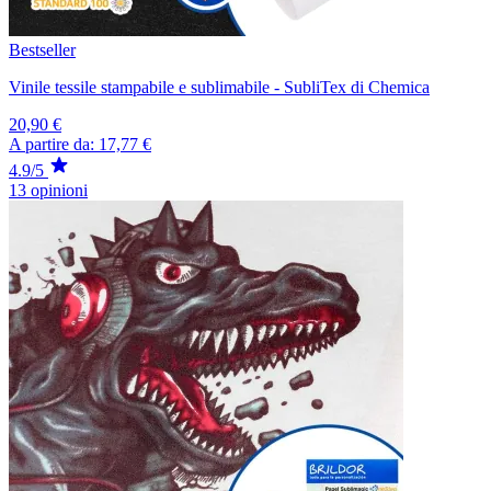
Bestseller
Vinile tessile stampabile e sublimabile - SubliTex di Chemica
20,90 €
A partire da:
17,77 €
4.9/5
13 opinioni