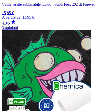
Vinile tessile sublimabile lucido - Subli-Flex 202 di Forever
15,85 €
A partire da:
13,95 €
4.3/5
3 opinioni