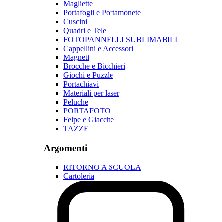
Magliette
Portafogli e Portamonete
Cuscini
Quadri e Tele
FOTOPANNELLI SUBLIMABILI
Cappellini e Accessori
Magneti
Brocche e Bicchieri
Giochi e Puzzle
Portachiavi
Materiali per laser
Peluche
PORTAFOTO
Felpe e Giacche
TAZZE
Argomenti
RITORNO A SCUOLA
Cartoleria