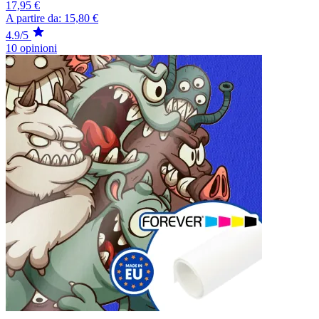
17,95 €
A partire da:
15,80 €
4.9/5
10 opinioni