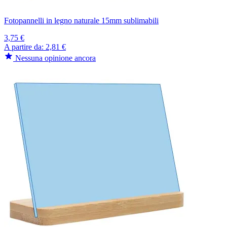
Fotopannelli in legno naturale 15mm sublimabili
3,75 €
A partire da:
2,81 €
Nessuna opinione ancora