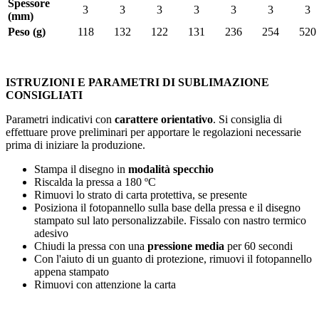
Spessore
3
3
3
3
3
3
3
(mm)
Peso (g)
118
132
122
131
236
254
520
ISTRUZIONI E PARAMETRI DI SUBLIMAZIONE
CONSIGLIATI
Parametri indicativi con
carattere orientativo
. Si consiglia di
effettuare prove preliminari per apportare le regolazioni necessarie
prima di iniziare la produzione.
Stampa il disegno in
modalità specchio
Riscalda la pressa a
180 ºC
Rimuovi lo strato di carta protettiva, se presente
Posiziona il fotopannello sulla base della pressa e il disegno
stampato sul lato personalizzabile. Fissalo con nastro termico
adesivo
Chiudi la pressa con una
pressione media
per
60 secondi
Con l'aiuto di un guanto di protezione, rimuovi il fotopannello
appena stampato
Rimuovi con attenzione la carta