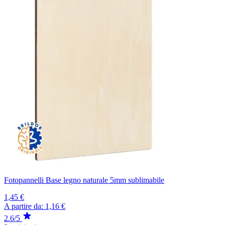
Fotopannelli Base legno naturale 5mm sublimabile
1,45 €
A partire da:
1,16 €
2.6/5