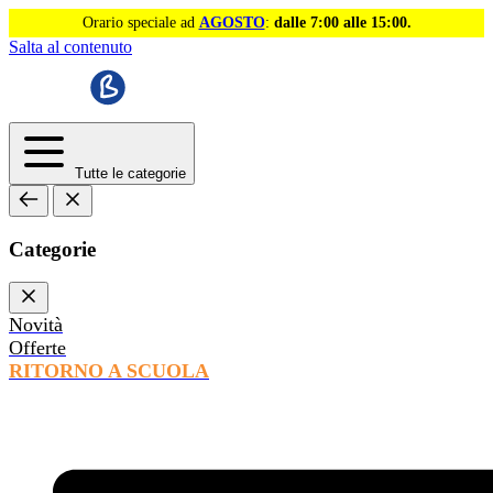
Orario speciale ad
AGOSTO
:
dalle 7:00 alle 15:00.
Salta al contenuto
Tutte le categorie
Categorie
Novità
Offerte
RITORNO A SCUOLA