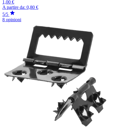
1,00 €
A partire da:
0,80 €
5/5
8 opinioni