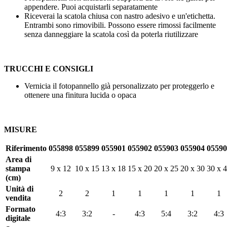
appendere. Puoi acquistarli separatamente
Riceverai la scatola chiusa con nastro adesivo e un'etichetta.
Entrambi sono rimovibili. Possono essere rimossi facilmente
senza danneggiare la scatola così da poterla riutilizzare
TRUCCHI E CONSIGLI
Vernicia il fotopannello già personalizzato per proteggerlo e
ottenere una finitura lucida o opaca
MISURE
Riferimento
055898
055899
055901
055902
055903
055904
05590
Area di
stampa
9 x 12
10 x 15
13 x 18
15 x 20
20 x 25
20 x 30
30 x 
(cm)
Unità di
2
2
1
1
1
1
1
vendita
Formato
4:3
3:2
-
4:3
5:4
3:2
4:3
digitale