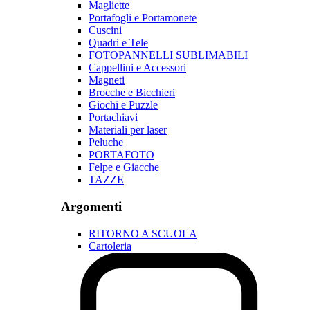
Magliette
Portafogli e Portamonete
Cuscini
Quadri e Tele
FOTOPANNELLI SUBLIMABILI
Cappellini e Accessori
Magneti
Brocche e Bicchieri
Giochi e Puzzle
Portachiavi
Materiali per laser
Peluche
PORTAFOTO
Felpe e Giacche
TAZZE
Argomenti
RITORNO A SCUOLA
Cartoleria