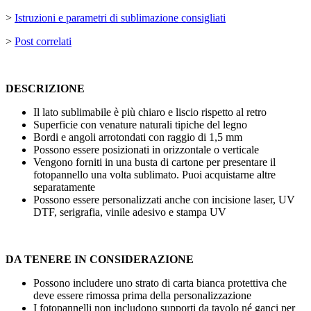
>
Istruzioni e parametri di sublimazione consigliati
>
Post correlati
DESCRIZIONE
Il lato sublimabile è più chiaro e liscio rispetto al retro
Superficie con venature naturali tipiche del legno
Bordi e angoli arrotondati con raggio di
1,5 mm
Possono essere posizionati in orizzontale o verticale
Vengono forniti in una busta di cartone per presentare il
fotopannello una volta sublimato. Puoi acquistarne altre
separatamente
Possono essere personalizzati anche con
incisione laser
,
UV
DTF
,
serigrafia
,
vinile adesivo
e
stampa UV
DA TENERE IN CONSIDERAZIONE
Possono includere uno strato di carta bianca protettiva che
deve essere rimossa prima della personalizzazione
I fotopannelli non includono supporti da tavolo né ganci per