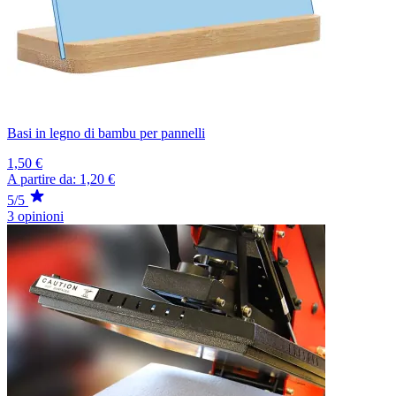
Basi in legno di bambu per pannelli
1,50 €
A partire da:
1,20 €
5/5
3 opinioni