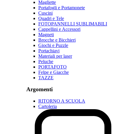
Magliette
Portafogli e Portamonete
Cuscini
Quadri e Tele
FOTOPANNELLI SUBLIMABILI
Cappellini e Accessori
Magneti
Brocche e Bicchieri
Giochi e Puzzle
Portachiavi
Materiali per laser
Peluche
PORTAFOTO
Felpe e Giacche
TAZZE
Argomenti
RITORNO A SCUOLA
Cartoleria