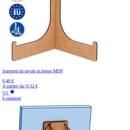
Supporti da tavolo in legno MDF
0,40 €
A partire da:
0,32 €
5/5
6 opinioni