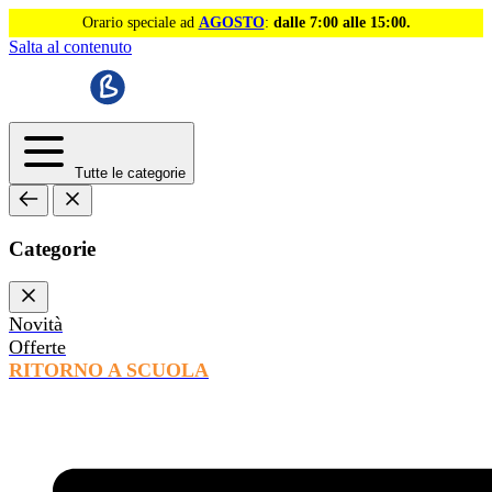
Orario speciale ad
AGOSTO
:
dalle 7:00 alle 15:00.
Salta al contenuto
Tutte le categorie
Categorie
Novità
Offerte
RITORNO A SCUOLA