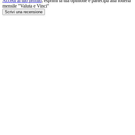
Accedi al tuo profilo
, esprimi la tua opinione e partecipa alla lotteria
mensile "Valuta e Vinci"
Scrivi una recensione