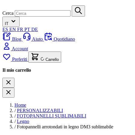
Cerca
IT
ES
EN
FR
PT
DE
Blog
Aiuto
Quotidiano
Account
Preferiti
Carrello
Il mio carrello
Home
/
PERSONALIZZABILI
/
FOTOPANNELLI SUBLIMABILI
/
Legno
/
Fotopannelli arrotondati in legno DM3 sublimabile