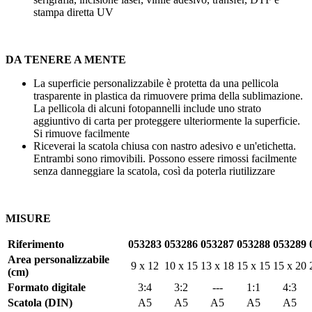
stampa diretta UV
DA TENERE A MENTE
La superficie personalizzabile è protetta da una pellicola
trasparente in plastica da rimuovere prima della sublimazione.
La pellicola di alcuni fotopannelli include uno strato
aggiuntivo di carta per proteggere ulteriormente la superficie.
Si rimuove facilmente
Riceverai la scatola chiusa con nastro adesivo e un'etichetta.
Entrambi sono rimovibili. Possono essere rimossi facilmente
senza danneggiare la scatola, così da poterla riutilizzare
MISURE
Riferimento
053283
053286
053287
053288
053289
Area personalizzabile
9 x 12
10 x 15
13 x 18
15 x 15
15 x 20
(cm)
Formato digitale
3:4
3:2
---
1:1
4:3
Scatola (DIN)
A5
A5
A5
A5
A5