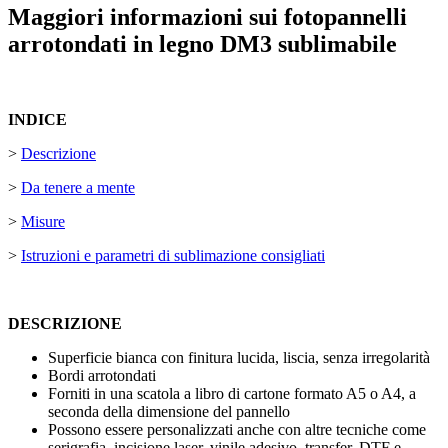
Maggiori informazioni sui fotopannelli
arrotondati in legno DM3 sublimabile
INDICE
>
Descrizione
>
Da tenere a mente
>
Misure
>
Istruzioni e parametri di sublimazione consigliati
DESCRIZIONE
Superficie bianca con finitura lucida, liscia, senza irregolarità
Bordi arrotondati
Forniti in una scatola a libro di cartone formato A5 o A4, a
seconda della dimensione del pannello
Possono essere personalizzati anche con altre tecniche come
serigrafia
,
incisione laser
,
vinile adesivo
,
transfer
,
DTF
e