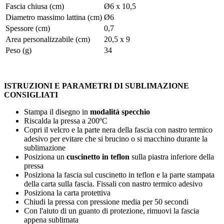
Fascia chiusa (cm)
Ø6 x 10,5
Diametro massimo lattina (cm)
Ø6
Spessore (cm)
0,7
Area personalizzabile (cm)
20,5 x 9
Peso (g)
34
ISTRUZIONI E PARAMETRI DI SUBLIMAZIONE
CONSIGLIATI
Stampa il disegno in
modalità specchio
Riscalda la pressa a
200ºC
Copri il velcro e la parte nera della fascia con nastro termico
adesivo per evitare che si brucino o si macchino durante la
sublimazione
Posiziona un
cuscinetto in teflon
sulla piastra inferiore della
pressa
Posiziona la fascia sul cuscinetto in teflon e la parte stampata
della carta sulla fascia. Fissali con nastro termico adesivo
Posiziona la carta protettiva
Chiudi la pressa con pressione media per
50 secondi
Con l'aiuto di un guanto di protezione, rimuovi la fascia
appena sublimata