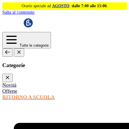
Orario speciale ad
AGOSTO
:
dalle 7:00 alle 15:00.
Salta al contenuto
Tutte le categorie
Categorie
Novità
Offerte
RITORNO A SCUOLA