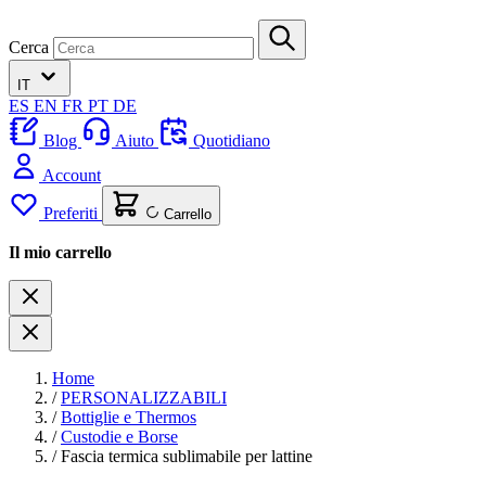
Cerca
IT
ES
EN
FR
PT
DE
Blog
Aiuto
Quotidiano
Account
Preferiti
Carrello
Il mio carrello
Home
/
PERSONALIZZABILI
/
Bottiglie e Thermos
/
Custodie e Borse
/
Fascia termica sublimabile per lattine