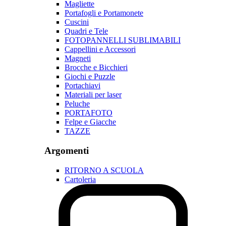
Magliette
Portafogli e Portamonete
Cuscini
Quadri e Tele
FOTOPANNELLI SUBLIMABILI
Cappellini e Accessori
Magneti
Brocche e Bicchieri
Giochi e Puzzle
Portachiavi
Materiali per laser
Peluche
PORTAFOTO
Felpe e Giacche
TAZZE
Argomenti
RITORNO A SCUOLA
Cartoleria