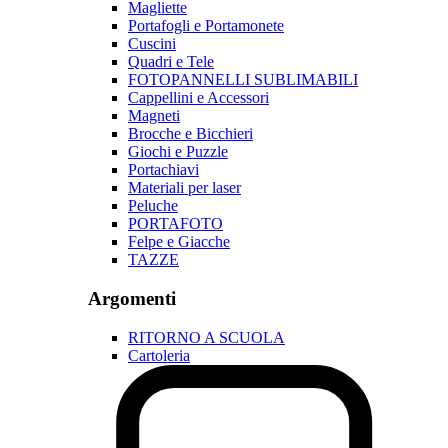
Magliette
Portafogli e Portamonete
Cuscini
Quadri e Tele
FOTOPANNELLI SUBLIMABILI
Cappellini e Accessori
Magneti
Brocche e Bicchieri
Giochi e Puzzle
Portachiavi
Materiali per laser
Peluche
PORTAFOTO
Felpe e Giacche
TAZZE
Argomenti
RITORNO A SCUOLA
Cartoleria