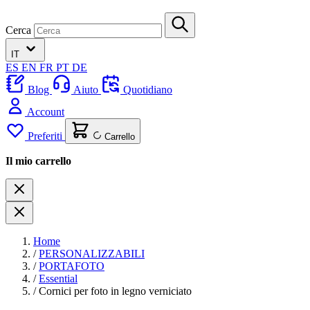
Cerca
IT
ES
EN
FR
PT
DE
Blog
Aiuto
Quotidiano
Account
Preferiti
Carrello
Il mio carrello
Home
/
PERSONALIZZABILI
/
PORTAFOTO
/
Essential
/
Cornici per foto in legno verniciato