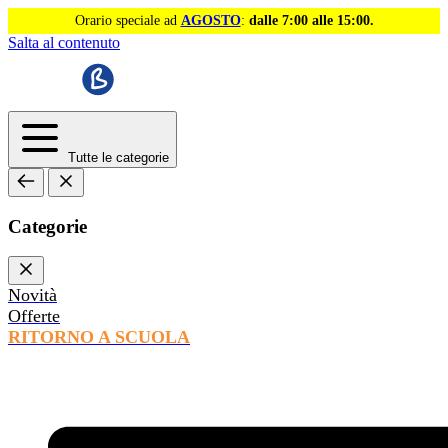
Orario speciale ad
AGOSTO
:
dalle 7:00 alle 15:00.
Salta al contenuto
Tutte le categorie
Categorie
Novità
Offerte
RITORNO A SCUOLA