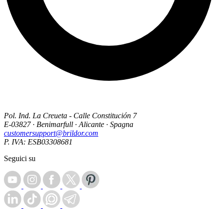
Pol. Ind. La Creueta - Calle Constitución 7
E-03827 · Benimarfull · Alicante · Spagna
customersupport@brildor.com
P. IVA: ESB03308681
Seguici su