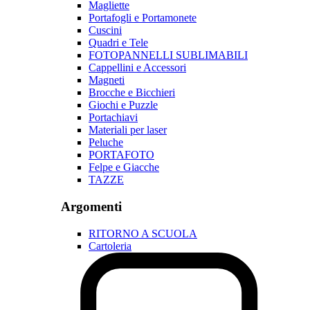
Magliette
Portafogli e Portamonete
Cuscini
Quadri e Tele
FOTOPANNELLI SUBLIMABILI
Cappellini e Accessori
Magneti
Brocche e Bicchieri
Giochi e Puzzle
Portachiavi
Materiali per laser
Peluche
PORTAFOTO
Felpe e Giacche
TAZZE
Argomenti
RITORNO A SCUOLA
Cartoleria