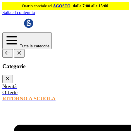
Orario speciale ad
AGOSTO
:
dalle 7:00 alle 15:00.
Salta al contenuto
Tutte le categorie
Categorie
Novità
Offerte
RITORNO A SCUOLA