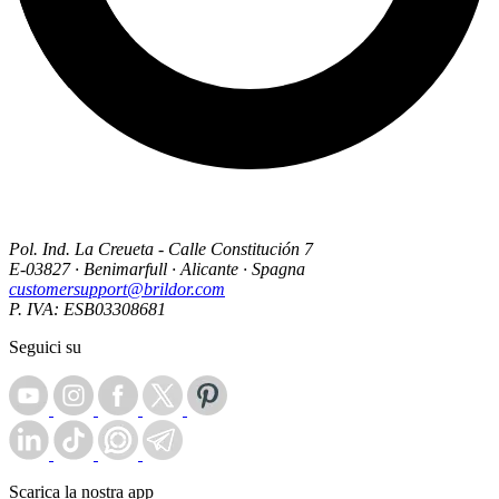
Pol. Ind. La Creueta - Calle Constitución 7
E-03827 · Benimarfull · Alicante · Spagna
customersupport@brildor.com
P. IVA: ESB03308681
Seguici su
Scarica la nostra app