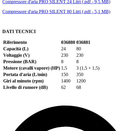
Compressore d'aria PRO SILENT 24 Litri (.pdf - 9,5 MB)
Compressore d'aria PRO SILENT 80 Litri (.pdf - 5,1 MB)
DATI TECNICI
Riferimento
036880
036881
Capacità (L)
24
80
Voltaggio (V)
230
230
Pressione (BAR)
8
8
Motore (cavalli vapore) (HP)
1,5
3 (1,5 + 1,5)
Portata d'aria (L/min)
150
350
Giri al minuto (rpm)
1400
1200
Livello di rumore (dB)
62
68