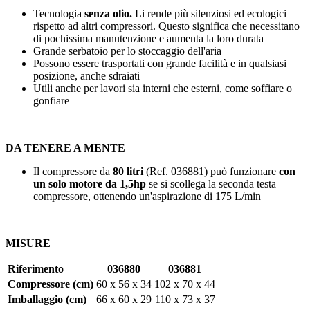
Tecnologia
senza olio.
Li rende più silenziosi ed ecologici
rispetto ad altri compressori. Questo significa che necessitano
di pochissima manutenzione e aumenta la loro durata
Grande serbatoio per lo stoccaggio dell'aria
Possono essere trasportati con grande facilità e in qualsiasi
posizione, anche sdraiati
Utili anche per lavori sia interni che esterni, come soffiare o
gonfiare
DA TENERE A MENTE
Il compressore da
80 litri
(Ref. 036881) può funzionare
con
un solo motore da 1,5hp
se si scollega la seconda testa
compressore, ottenendo un'aspirazione di
175 L/min
MISURE
Riferimento
036880
036881
Compressore (cm)
60 x 56 x 34
102 x 70 x 44
Imballaggio (cm)
66 x 60 x 29
110 x 73 x 37