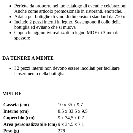
Perfetta da proporre nel tuo catalogo di eventi e celebrazioni.
Anche come articolo promozionale in ristoranti, enoteche...
Adatta per bottiglie di vino di dimensioni standard da
750 ml
Include 2 pezzi interni in legno. Sostengono il collo della
bottiglia ed evitano che si muova
Coperchi aggiuntivi realizzati in legno MDF di
3 mm
di
spessore
DA TENERE A MENTE
I 2 pezzi interni non devono essere incollati per facilitare
l'inserimento della bottiglia
MISURE
Casseta (cm)
10 x 35 x 9,7
Interno (cm)
8,5 x 33,5 x 9,5
Coperchio (cm)
9 x 34,5 x 0,7
Area personalizzabile (cm)
9 x 34,5 x 7,1
Peso (g)
278