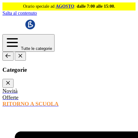
Orario speciale ad
AGOSTO
:
dalle 7:00 alle 15:00.
Salta al contenuto
Tutte le categorie
Categorie
Novità
Offerte
RITORNO A SCUOLA