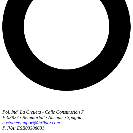
Pol. Ind. La Creueta - Calle Constitución 7
E-03827 · Benimarfull · Alicante · Spagna
customersupport@brildor.com
P. IVA: ESB03308681