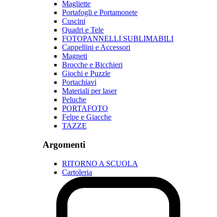
Magliette
Portafogli e Portamonete
Cuscini
Quadri e Tele
FOTOPANNELLI SUBLIMABILI
Cappellini e Accessori
Magneti
Brocche e Bicchieri
Giochi e Puzzle
Portachiavi
Materiali per laser
Peluche
PORTAFOTO
Felpe e Giacche
TAZZE
Argomenti
RITORNO A SCUOLA
Cartoleria