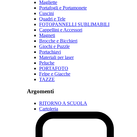
Magliette
Portafogli e Portamonete
Cuscini
Quadri e Tele
FOTOPANNELLI SUBLIMABILI
Cappellini e Accessori
Magneti
Brocche e Bicchieri
Giochi e Puzzle
Portachiavi
Materiali per laser
Peluche
PORTAFOTO
Felpe e Giacche
TAZZE
Argomenti
RITORNO A SCUOLA
Cartoleria