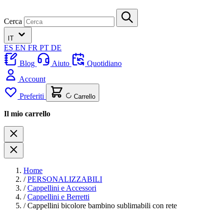
Cerca
IT
ES
EN
FR
PT
DE
Blog
Aiuto
Quotidiano
Account
Preferiti
Carrello
Il mio carrello
Home
/
PERSONALIZZABILI
/
Cappellini e Accessori
/
Cappellini e Berretti
/
Cappellini bicolore bambino sublimabili con rete