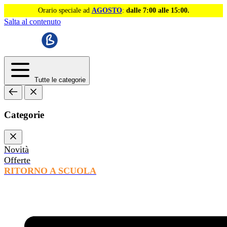
Orario speciale ad
AGOSTO
:
dalle 7:00 alle 15:00.
Salta al contenuto
Tutte le categorie
Categorie
Novità
Offerte
RITORNO A SCUOLA