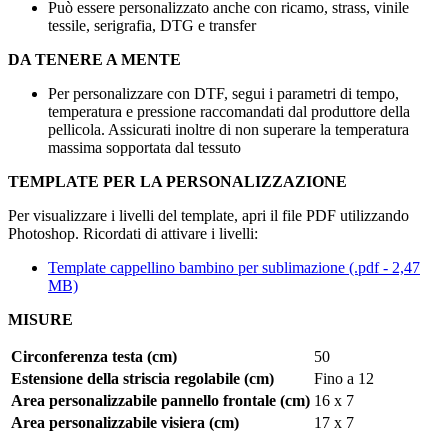
Può essere personalizzato anche con
ricamo
,
strass
,
vinile
tessile
,
serigrafia, DTG
e
transfer
DA TENERE A MENTE
Per personalizzare con DTF, segui i parametri di tempo,
temperatura e pressione raccomandati dal produttore della
pellicola. Assicurati inoltre di non superare la temperatura
massima sopportata dal tessuto
TEMPLATE PER LA PERSONALIZZAZIONE
Per visualizzare i livelli del template, apri il file PDF utilizzando
Photoshop. Ricordati di attivare i livelli:
Template cappellino bambino per sublimazione (.pdf - 2,47
MB)
MISURE
Circonferenza testa (cm)
50
Estensione della striscia regolabile (cm)
Fino a
12
Area personalizzabile pannello frontale (cm)
16 x 7
Area personalizzabile visiera (cm)
17 x 7