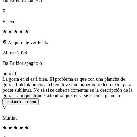
Da Brildor spagnolo
E
Esteve
Acquirente verificato
24 mar 2026
Da Brildor spagnolo
normal
La gorra en sí está bien. El problema es que con una plancha de
gorras LokLik no encaja bién, tuve que poner un relleno extra para
poder sublimar. No sé si se debería comentar en la descripción de la
gorra... aunque donde sí tendría que avisarse es en la plancha.
Traduci in italiano
M
Martina