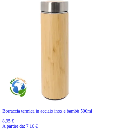
Borraccia termica in acciaio inox e bambù 500ml
8,95 €
A partire da:
7,16 €