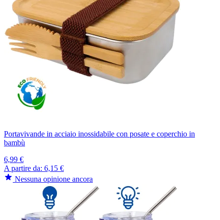
Portavivande in acciaio inossidabile con posate e coperchio in
bambù
6,99 €
A partire da:
6,15 €
Nessuna opinione ancora