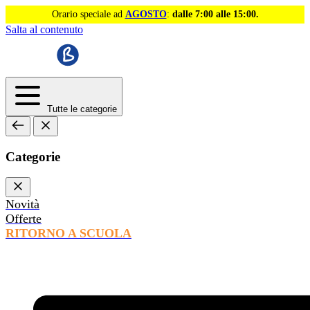
Orario speciale ad
AGOSTO
:
dalle 7:00 alle 15:00.
Salta al contenuto
Tutte le categorie
Categorie
Novità
Offerte
RITORNO A SCUOLA