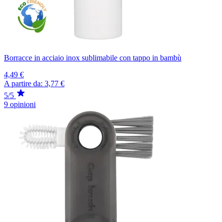
Borracce in acciaio inox sublimabile con tappo in bambù
4,49 €
A partire da:
3,77 €
5/5
9 opinioni