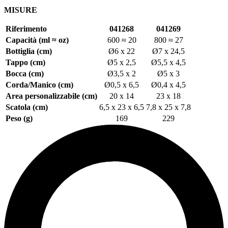
MISURE
Riferimento
041268
041269
Capacità (ml ≈ oz)
600 ≈ 20
800 ≈ 27
Bottiglia (cm)
Ø6 x 22
Ø7 x 24,5
Tappo (cm)
Ø5 x 2,5
Ø5,5 x 4,5
Bocca (cm)
Ø3,5 x 2
Ø5 x 3
Corda/Manico (cm)
Ø0,5 x 6,5
Ø0,4 x 4,5
Area personalizzabile (cm)
20 x 14
23 x 18
Scatola (cm)
6,5 x 23 x 6,5
7,8 x 25 x 7,8
Peso (g)
169
229