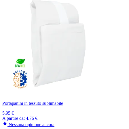
Portapanini in tessuto sublimabile
5,95 €
A partire da:
4,76 €
Nessuna opinione ancora