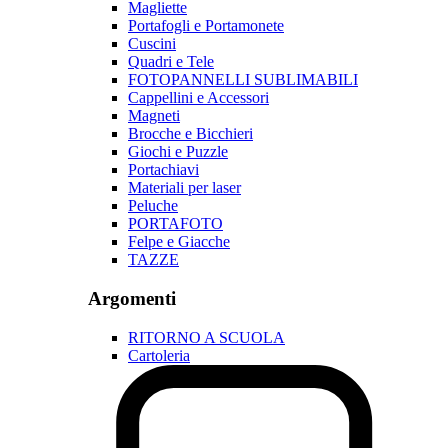
Magliette
Portafogli e Portamonete
Cuscini
Quadri e Tele
FOTOPANNELLI SUBLIMABILI
Cappellini e Accessori
Magneti
Brocche e Bicchieri
Giochi e Puzzle
Portachiavi
Materiali per laser
Peluche
PORTAFOTO
Felpe e Giacche
TAZZE
Argomenti
RITORNO A SCUOLA
Cartoleria