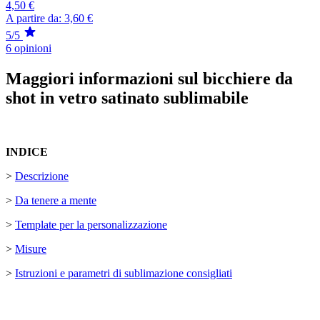
4,50 €
A partire da:
3,60 €
5/5
6 opinioni
Maggiori informazioni sul bicchiere da
shot in vetro satinato sublimabile
INDICE
>
Descrizione
>
Da tenere a mente
>
Template per la personalizzazione
>
Misure
>
Istruzioni e parametri di sublimazione consigliati