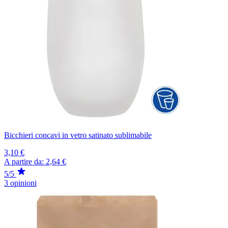
Bicchieri concavi in vetro satinato sublimabile
3,10 €
A partire da:
2,64 €
5/5
3 opinioni