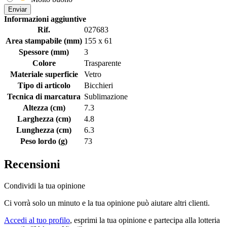
Enviar
Informazioni aggiuntive
Rif.
027683
Area stampabile (mm)
155 x 61
Spessore (mm)
3
Colore
Trasparente
Materiale superficie
Vetro
Tipo di articolo
Bicchieri
Tecnica di marcatura
Sublimazione
Altezza (cm)
7.3
Larghezza (cm)
4.8
Lunghezza (cm)
6.3
Peso lordo (g)
73
Recensioni
Condividi la tua opinione
Ci vorrà solo un minuto e la tua opinione può aiutare altri clienti.
Accedi al tuo profilo
, esprimi la tua opinione e partecipa alla lotteria