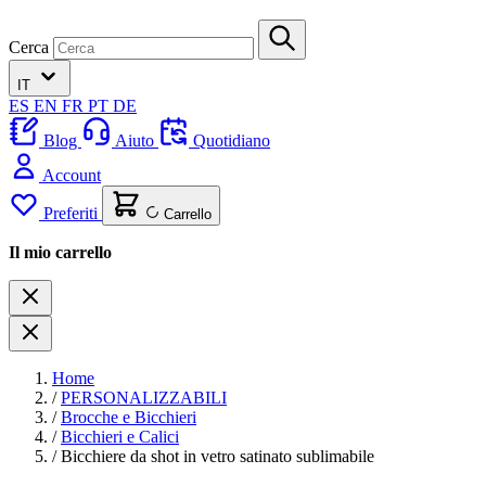
Cerca
IT
ES
EN
FR
PT
DE
Blog
Aiuto
Quotidiano
Account
Preferiti
Carrello
Il mio carrello
Home
/
PERSONALIZZABILI
/
Brocche e Bicchieri
/
Bicchieri e Calici
/
Bicchiere da shot in vetro satinato sublimabile