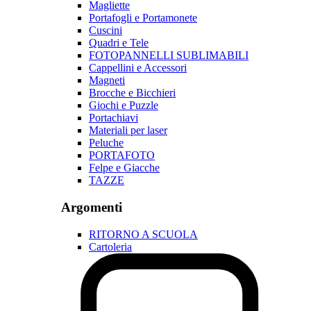
Magliette
Portafogli e Portamonete
Cuscini
Quadri e Tele
FOTOPANNELLI SUBLIMABILI
Cappellini e Accessori
Magneti
Brocche e Bicchieri
Giochi e Puzzle
Portachiavi
Materiali per laser
Peluche
PORTAFOTO
Felpe e Giacche
TAZZE
Argomenti
RITORNO A SCUOLA
Cartoleria