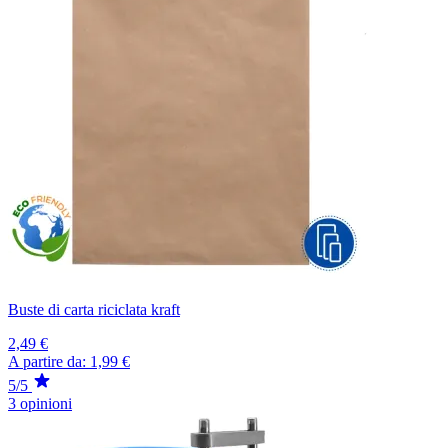
Buste di carta riciclata kraft
2,49 €
A partire da:
1,99 €
5/5
3 opinioni