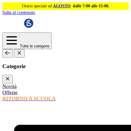
Orario speciale ad
AGOSTO
:
dalle 7:00 alle 15:00.
Salta al contenuto
Tutte le categorie
Categorie
Novità
Offerte
RITORNO A SCUOLA