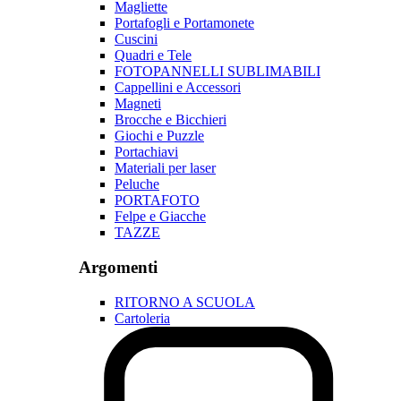
Magliette
Portafogli e Portamonete
Cuscini
Quadri e Tele
FOTOPANNELLI SUBLIMABILI
Cappellini e Accessori
Magneti
Brocche e Bicchieri
Giochi e Puzzle
Portachiavi
Materiali per laser
Peluche
PORTAFOTO
Felpe e Giacche
TAZZE
Argomenti
RITORNO A SCUOLA
Cartoleria