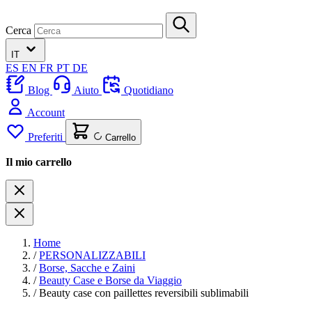
Cerca
IT
ES
EN
FR
PT
DE
Blog
Aiuto
Quotidiano
Account
Preferiti
Carrello
Il mio carrello
Home
/
PERSONALIZZABILI
/
Borse, Sacche e Zaini
/
Beauty Case e Borse da Viaggio
/
Beauty case con paillettes reversibili sublimabili