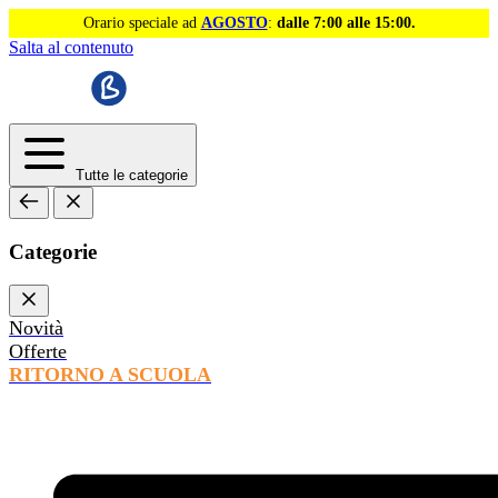
Orario speciale ad
AGOSTO
:
dalle 7:00 alle 15:00.
Salta al contenuto
Tutte le categorie
Categorie
Novità
Offerte
RITORNO A SCUOLA