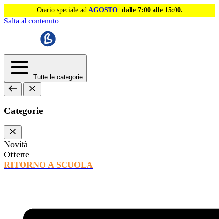
Orario speciale ad
AGOSTO
:
dalle 7:00 alle 15:00.
Salta al contenuto
Tutte le categorie
Categorie
Novità
Offerte
RITORNO A SCUOLA