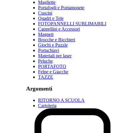
Magliette
Portafogli e Portamonete
Cuscini
Quadri e Tele
FOTOPANNELLI SUBLIMABILI
Cappellini e Accessori
Magneti
Brocche e Bicchieri
Giochi e Puzzle
Portachiavi
Materiali per laser
Peluche
PORTAFOTO
Felpe e Giacche
TAZZE
Argomenti
RITORNO A SCUOLA
Cartoleria