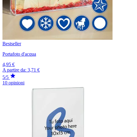
Bestseller
Portafoto d'acqua
4,95 €
A partire da:
3,71 €
5/5
10 opinioni