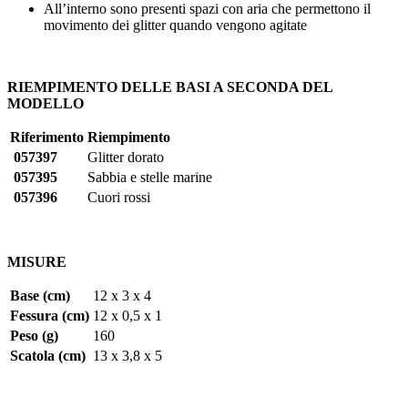
All’interno sono presenti spazi con aria che permettono il
movimento dei glitter quando vengono agitate
RIEMPIMENTO DELLE BASI A SECONDA DEL
MODELLO
Riferimento
Riempimento
057397
Glitter dorato
057395
Sabbia e stelle marine
057396
Cuori rossi
MISURE
Base (cm)
12 x 3 x 4
Fessura (cm)
12 x 0,5 x 1
Peso (g)
160
Scatola (cm)
13 x 3,8 x 5