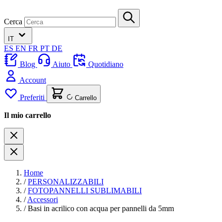
Cerca
IT
ES
EN
FR
PT
DE
Blog
Aiuto
Quotidiano
Account
Preferiti
Carrello
Il mio carrello
Home
/
PERSONALIZZABILI
/
FOTOPANNELLI SUBLIMABILI
/
Accessori
/
Basi in acrilico con acqua per pannelli da 5mm