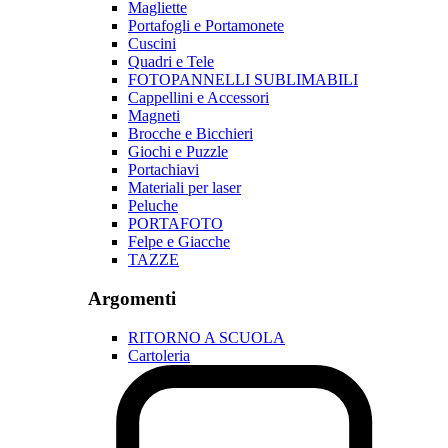
Magliette
Portafogli e Portamonete
Cuscini
Quadri e Tele
FOTOPANNELLI SUBLIMABILI
Cappellini e Accessori
Magneti
Brocche e Bicchieri
Giochi e Puzzle
Portachiavi
Materiali per laser
Peluche
PORTAFOTO
Felpe e Giacche
TAZZE
Argomenti
RITORNO A SCUOLA
Cartoleria