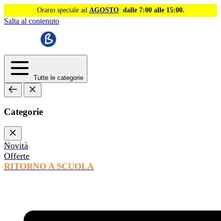
Orario speciale ad
AGOSTO
:
dalle 7:00 alle 15:00.
Salta al contenuto
Tutte le categorie
Categorie
Novità
Offerte
RITORNO A SCUOLA