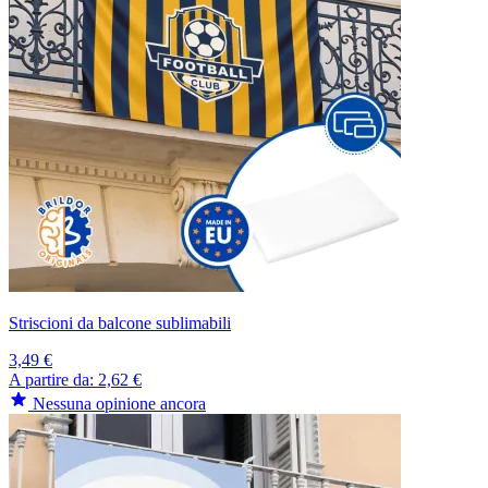
Striscioni da balcone sublimabili
3,49 €
A partire da:
2,62 €
Nessuna opinione ancora