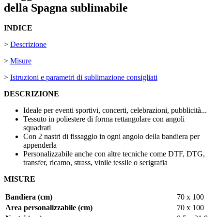
della Spagna sublimabile
INDICE
>
Descrizione
>
Misure
>
Istruzioni e parametri di sublimazione consigliati
DESCRIZIONE
Ideale per eventi sportivi, concerti, celebrazioni, pubblicità...
Tessuto in poliestere di forma rettangolare con angoli
squadrati
Con 2 nastri di fissaggio in ogni angolo della bandiera per
appenderla
Personalizzabile anche con altre tecniche come
DTF
,
DTG
,
transfer
,
ricamo
,
strass
,
vinile tessile
o
serigrafia
MISURE
Bandiera (cm)
70 x 100
Area personalizzabile (cm)
70 x 100