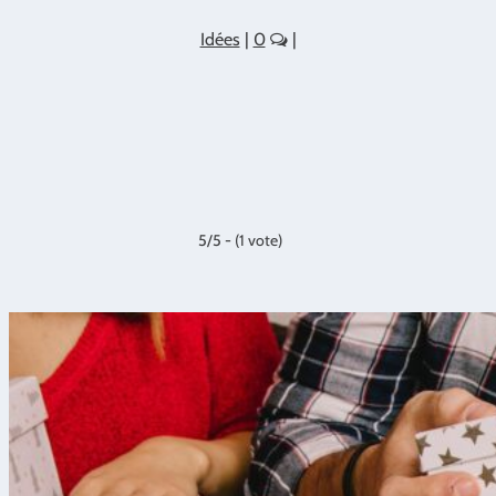
Idées
|
0
|
5/5 - (1 vote)