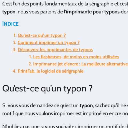
C’est l’un des points fondamentaux de la sérigraphie et c’e
typon
, nous vous parlons de l’
imprimante pour typons
don
ÍNDICE
Qu’est-ce qu’un typon ?
Comment imprimer un typon ?
Découvrez les imprimantes de typons
Les flasheuses, de moins en moins utilisées
Imprimante jet d’encre : La meilleure alternative
PrintFab, le logiciel de sérigraphie
Qu’est-ce qu’un typon ?
Si vous vous demandez ce qu’est un
typon
, sachez qu’il ne
motif que nous voulons imprimer est imprimé en encre noi
N’oubliez pas que si vous souhaitez imprimer un motif de di