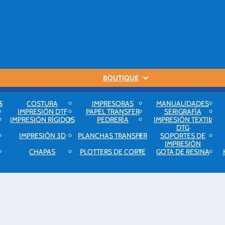
BOUTIQUE
S
COSTURA
IMPRESORAS
MANUALIDADES
IMPRESIÓN DTF
PAPEL TRANSFER
SERIGRAFÍA
IMPRESIÓN RÍGIDOS
PEDRERÍA
IMPRESIÓN TEXTIL
DTG
IMPRESIÓN 3D
PLANCHAS TRANSFER
SOPORTES DE
IMPRESIÓN
CHAPAS
PLOTTERS DE CORTE
GOTA DE RESINA