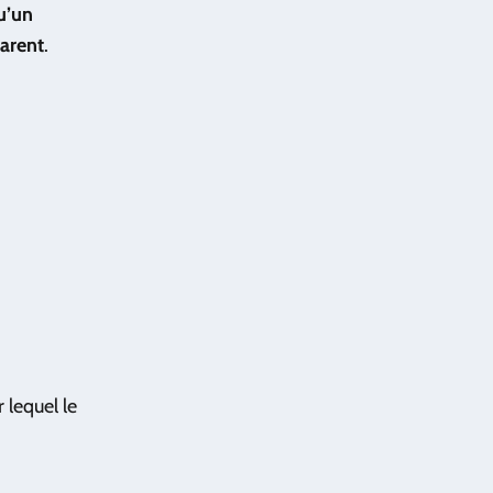
u’un
arent
.
 lequel le