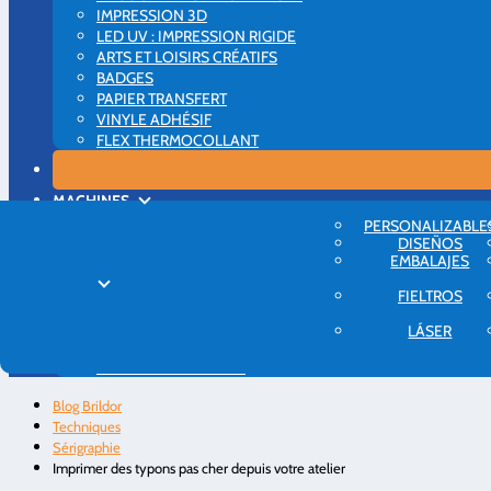
IMPRESSION 3D
LED UV : IMPRESSION RIGIDE
ARTS ET LOISIRS CRÉATIFS
BADGES
PAPIER TRANSFERT
VINYLE ADHÉSIF
FLEX THERMOCOLLANT
MACHINES
IMPRIMANTES
PERSONALIZABLE
MACHINES DE DÉCOUPE
DISEÑOS
EMBALAJES
PRESS À CHAUD
PLUS
FIELTROS
INITIATION
IDÉES
LÁSER
CONSEILS AUX ENTREPRISES
QUI SOMMES-NOUS?
Blog Brildor
Techniques
Sérigraphie
Imprimer des typons pas cher depuis votre atelier