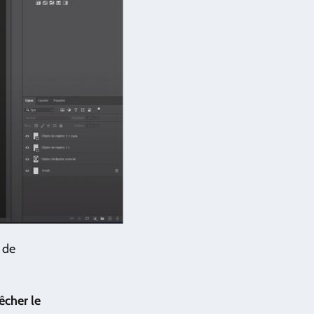
s de
cher le