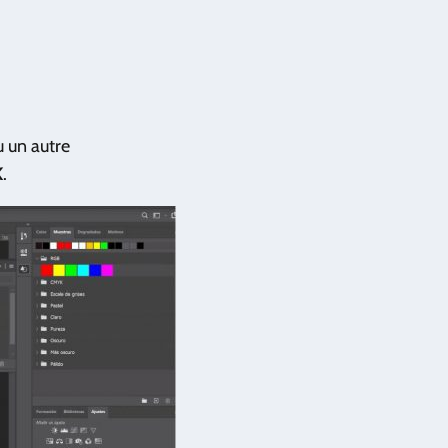
 un autre
K
.