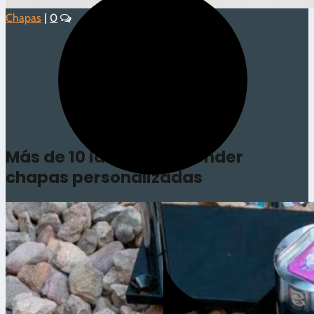
Chapas
|
0
4.1/5 - (12 votos)
Más de 10 ideas para vender
chapas personalizadas