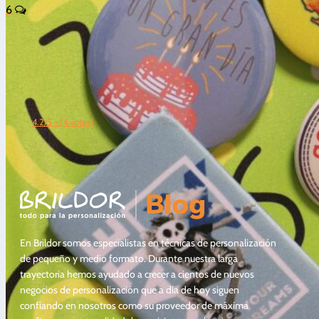
6
4.2/5 - (4 votos)
En Brildor somos especialistas en técnicas de personalización
de pequeño y medio formato. Durante nuestra larga
trayectoria hemos ayudado a crecer a cientos de nuevos
negocios de personalización que a día de hoy siguen
confiando en nosotros como su proveedor de máxima