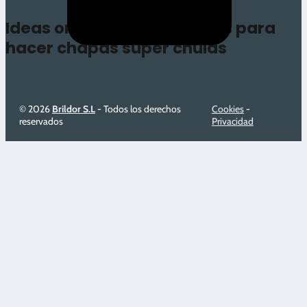
5/5 - (4 votos)
Ideas originales y creativas para
hacer chapas súper chulas
© 2026
Brildor S.L
- Todos los derechos
Cookies
-
reservados
Privacidad