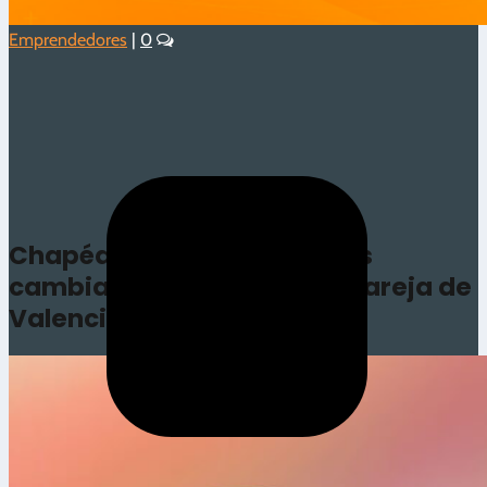
Emprendedores
|
0
3.8/5 - (5 votos)
Chapéalo: Cómo las chapas
cambiaron la vida de una pareja de
Valencia | Episodio 3