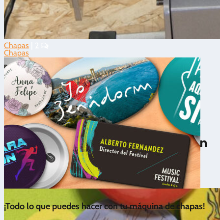
Chapas
|
2
Chapas
5/5 - (2 votos)
🦾 ¿Cómo producir más chapas sin
esfuerzo con una máquina de
chapas automática?
¡Todo lo que puedes hacer con tu máquina de chapas!