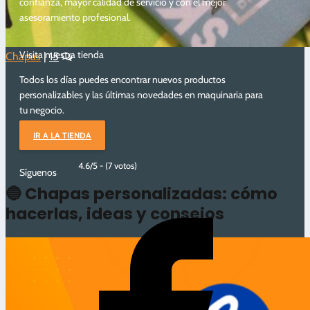
confianza, mayor calidad de servicio y con el mejor
asesoramiento profesional.
Visita nuestra tienda
Chapas
|
15
Todos los días puedes encontrar nuevos productos
personalizables y las últimas novedades en maquinaria para
tu negocio.
IR A LA TIENDA
4.6/5 - (7 votos)
Síguenos
🔵 Chapas personalizadas: cómo
hacerlas, ideas y consejos