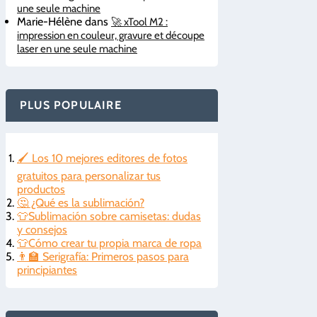
une seule machine
Marie-Hélène
dans
🚀 xTool M2 :
impression en couleur, gravure et découpe
laser en une seule machine
PLUS POPULAIRE
🖌️ Los 10 mejores editores de fotos
gratuitos para personalizar tus
productos
🤔 ¿Qué es la sublimación?
👕Sublimación sobre camisetas: dudas
y consejos
👕Cómo crear tu propia marca de ropa
👨‍🏫 Serigrafía: Primeros pasos para
principiantes